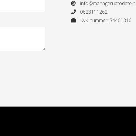
info@manageruptodate.n
0623111262
KvK nummer: 54461316