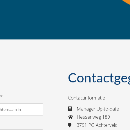
!
Contactge
*
Contactinformatie
Manager Up-to-date
Hessenweg 189
3791 PG Achterveld