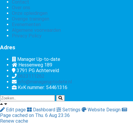
Contact
Over ons
Onze opleidingen
Overige trainingen
Evenementen
Algemene voorwaarden
Privacy Policy
Adres
Manager Up-to-date
Hessenweg 189
3791 PG
Achterveld
0623111262
info@manageruptodate.nl
KvK nummer: 54461316
Edit page
Dashboard
Settings
Website Design
Page cached on Thu. 6 Aug 23:36
Renew cache